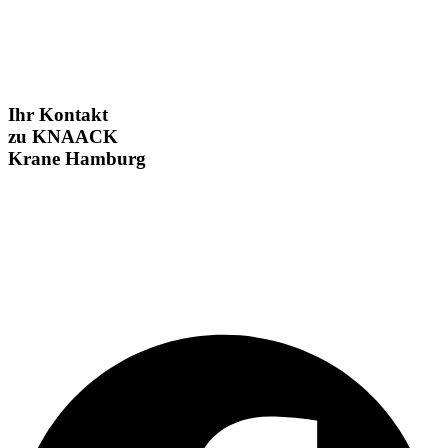
Unternehmenswerte
Kranakademie Kranschulung Kranschein
Downloads
Ihr Kontakt
zu KNAACK
Krane Hamburg
KNAACK GmbH
Pollhornbogen 17
21107 Hamburg
Tel.:
+49 40 751261
E-Mail:
info@knaack-krane-hamburg.de
Facebook