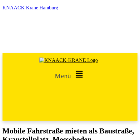
KNAACK Krane Hamburg
☎
040 751 261
|
info@knaack-krane-hamburg.de
Karriere
Projekte
Downloads
Kontakt
Ansprechpartner
Menü
Mobile Fahrstraße mieten als Baustraße,
Kranstellplatz, Messeboden,