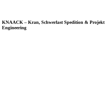
26.5.2025
KNAACK – Kran, Schwerlast Spedition & Projekt
Engineering
Kran mieten
Turmdrehkrane
Schwermontage & Projektplanung
Projektplanung – CAD – technische Beratung
SPMT-MSPE
Schwertransporte & Spedition
Arbeitsbühnen & Mietgeräte
Projekte
Über uns – Partner
ESG – Umwelt – Soziales