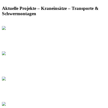
Aktuelle Projekte – Kraneinsätze – Transporte &
Schwermontagen
Hagedorn Unternehmensgruppe übernimmt
die Hüffermann Gruppe
05.12.2025
Brückenbau mit LTM 1650
19.11.2025
Baukranmontage mit LTM 1650
23.6.2025
Hubarbeiten mit Mobilkranen